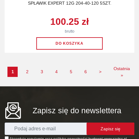
SPŁAWIK EXPERT 12G 204-40-120 5SZT.
100.25 zł
brutto
Ostatnia
1
2
3
4
5
6
>
»
Zapisz się do newslettera
Zapisz się