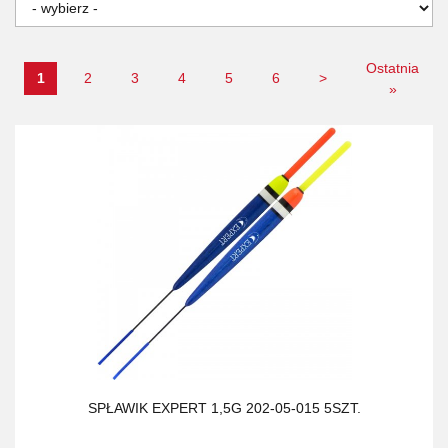
Ostatnia
1
2
3
4
5
6
>
»
SPŁAWIK EXPERT 1,5G 202-05-015 5SZT.