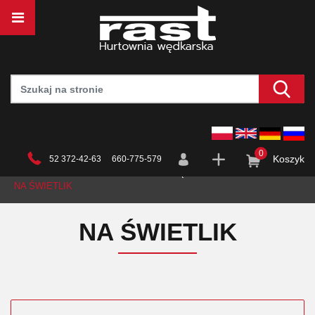
0
Koszyk
52 372-42-63 660-775-579
STRONA GŁÓWNA
HURTOWNIA
WĘDKARSTWO
SPŁAWIKI
NA ŚWIETLIK
NA ŚWIETLIK