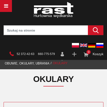
0
Koszyk
52 372-42-63 660-775-579
STRONA GŁÓWNA
HURTOWNIA
WĘDKARSTWO
OKULARY
OBUWIE, OKULARY, UBRANIA
OKULARY