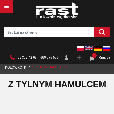
0
Koszyk
52 372-42-63 660-775-579
STRONA GŁÓWNA
HURTOWNIA
WĘDKARSTWO
Z TYLNYM HAMULCEM
KOŁOWROTKI
Z TYLNYM HAMULCEM