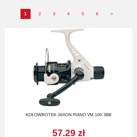
1
2
3
4
5
6
>
KOŁOWROTEK JAXON PIANO VM 100 3BB
57.29 zł