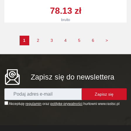
78.13 zł
brutto
1
2
3
4
5
6
>
Zapisz się do newslettera
Zapisz się
Akceptuję
regulamin
oraz
politykę prywatności
hurtowni www.rastsc.pl