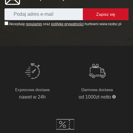
Zapisz się
Akceptuję
regulamin
oraz
politykę prywatności
hurtowni www.rastsc.pl
Expresowa dostawa
Darmowa dostawa
nawet w 24h
od 1000zł netto