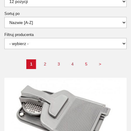
Sortuj po
Filtruj producenta
1
2
3
4
5
>