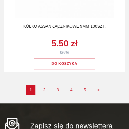
KÓŁKO ASSAN ŁĄCZNIKOWE 9MM 100SZT.
5.50 zł
brutto
1
2
3
4
5
>
Zapisz się do newslettera