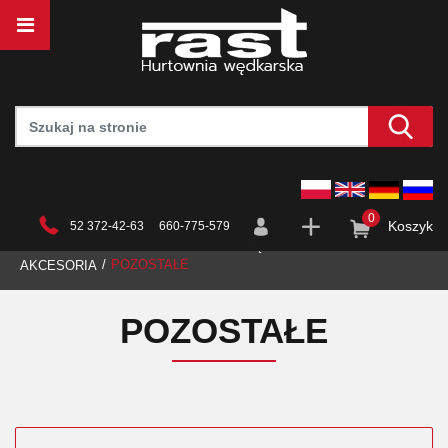
0
Koszyk
52 372-42-63 660-775-579
STRONA GŁÓWNA
HURTOWNIA
WĘDKARSTWO
POZOSTAŁE
AKCESORIA
POZOSTAŁE