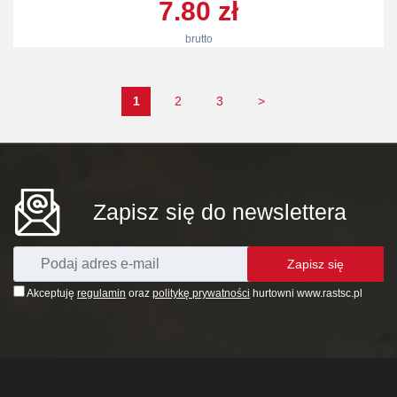
7.80 zł
brutto
1
2
3
>
Zapisz się do newslettera
Zapisz się
Akceptuję
regulamin
oraz
politykę prywatności
hurtowni www.rastsc.pl