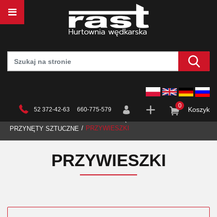
0
Koszyk
52 372-42-63 660-775-579
STRONA GŁÓWNA
HURTOWNIA
WĘDKARSTWO
PRZYWIESZKI
PRZYNĘTY SZTUCZNE
PRZYWIESZKI