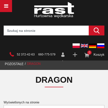
0
Koszyk
52 372-42-63 660-775-579
STRONA GŁÓWNA
HURTOWNIA
WĘDKARSTWO
DRAGON
POZOSTAŁE
DRAGON
Wyświetlonych na stronie