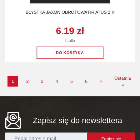
BŁYSTKA JAXON OBROTOWA HR ATUS 2 K
6.19 zł
brutto
Ostatnia
1
2
3
4
5
6
>
»
Zapisz się do newslettera
Zapisz się