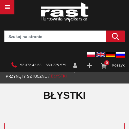
0
Koszyk
52 372-42-63 660-775-579
STRONA GŁÓWNA
HURTOWNIA
WĘDKARSTWO
BŁYSTKI
PRZYNĘTY SZTUCZNE
BŁYSTKI