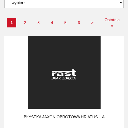
Ostatnia
1
2
3
4
5
6
>
»
BŁYSTKA JAXON OBROTOWA HR ATUS 1 A