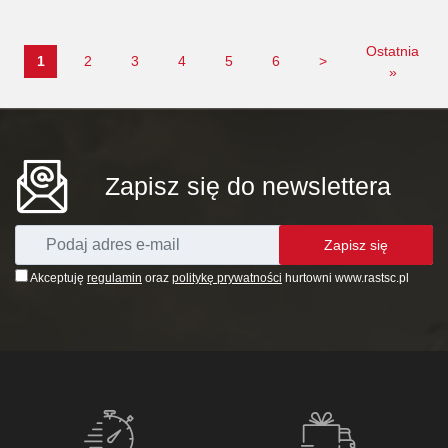
Ostatnia
1
2
3
4
5
6
>
»
Zapisz się do newslettera
Zapisz się
Akceptuję
regulamin
oraz
politykę prywatności
hurtowni www.rastsc.pl