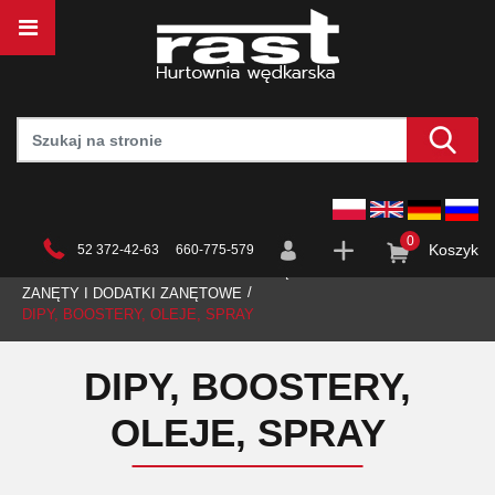
0
Koszyk
52 372-42-63 660-775-579
STRONA GŁÓWNA
HURTOWNIA
WĘDKARSTWO
ZANĘTY I DODATKI ZANĘTOWE
DIPY, BOOSTERY, OLEJE, SPRAY
DIPY, BOOSTERY,
OLEJE, SPRAY