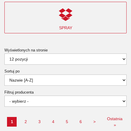
SPRAY
Wyświetlonych na stronie
Sortuj po
Filtruj producenta
Ostatnia
1
2
3
4
5
6
>
»