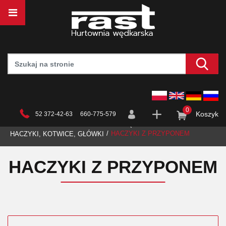
0
Koszyk
52 372-42-63 660-775-579
STRONA GŁÓWNA
HURTOWNIA
WĘDKARSTWO
HACZYKI Z PRZYPONEM
HACZYKI, KOTWICE, GŁÓWKI
HACZYKI Z PRZYPONEM