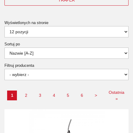
Wyświetlonych na stronie
Sortuj po
Filtruj producenta
Ostatnia
1
2
3
4
5
6
>
»