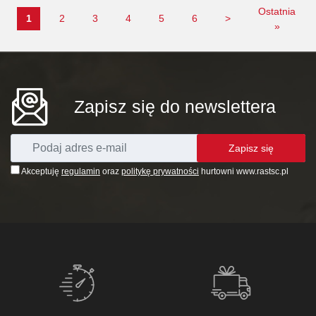
Ostatnia
1
2
3
4
5
6
>
»
Zapisz się do newslettera
Zapisz się
Akceptuję
regulamin
oraz
politykę prywatności
hurtowni www.rastsc.pl