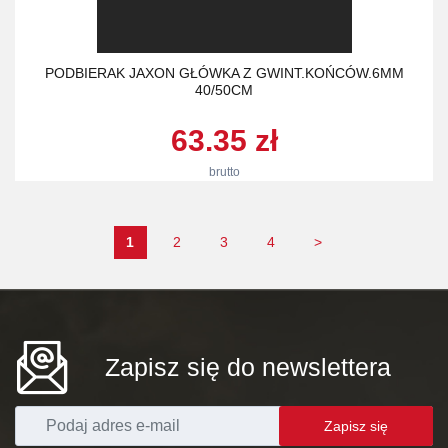
PODBIERAK JAXON GŁÓWKA Z GWINT.KOŃCÓW.6MM
40/50CM
63.35 zł
brutto
1
2
3
4
>
Zapisz się do newslettera
Zapisz się