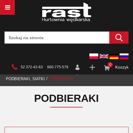
0
Koszyk
52 372-42-63 660-775-579
STRONA GŁÓWNA
HURTOWNIA
WĘDKARSTWO
PODBIERAKI
PODBIERAKI, SIATKI
PODBIERAKI