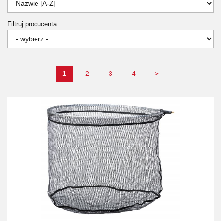
Filtruj producenta
1
2
3
4
>