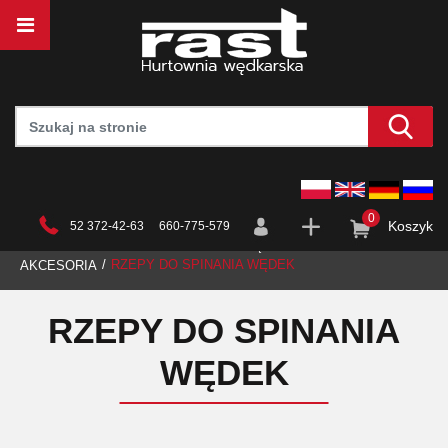
0
Koszyk
52 372-42-63 660-775-579
STRONA GŁÓWNA
HURTOWNIA
WĘDKARSTWO
RZEPY DO SPINANIA WĘDEK
AKCESORIA
RZEPY DO SPINANIA
WĘDEK