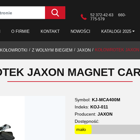
52 372-42-63 660-
775-579
N
O FIRMIE
KONTAKT
NOWOŚCI
KATALOGI 2025
KOŁOWROTEK JAXON 
KOŁOWROTKI
Z WOLNYM BIEGIEM
JAXON
TEK JAXON MAGNET CARP
Symbol:
KJ-MCA400M
Indeks:
KOJ-011
Producent:
JAXON
Dostępność:
mało