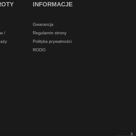
ROTY
INFORMACJE
Gwarancja
w /
Regulamin strony
daży
Polityka prywatności
RODO
x