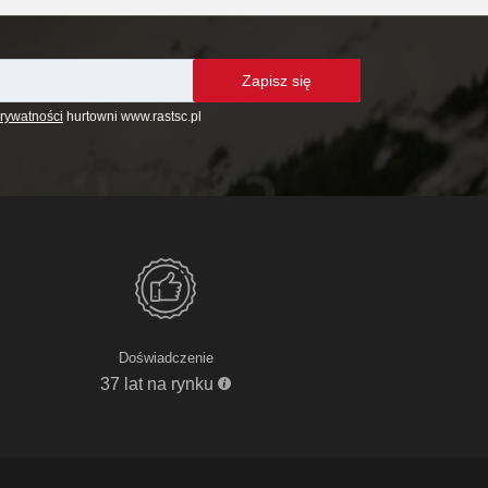
Zapisz się
prywatności
hurtowni www.rastsc.pl
Doświadczenie
37 lat na rynku