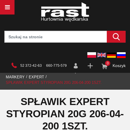
0
Koszyk
52 372-42-63 660-775-579
STRONA GŁÓWNA
HURTOWNIA
WĘDKARSTWO
SPŁAWIKI
MARKERY
EXPERT
SPŁAWIK EXPERT STYROPIAN 20G 206-04-200 1SZT.
SPŁAWIK EXPERT
STYROPIAN 20G 206-04-
200 1SZT.