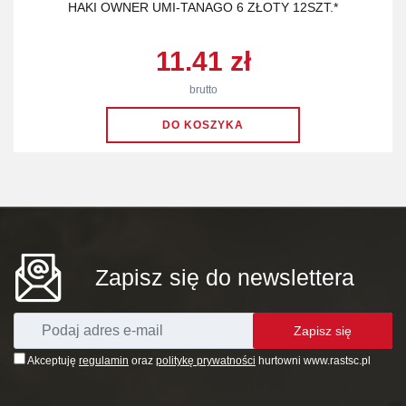
HAKI OWNER UMI-TANAGO 6 ZŁOTY 12SZT.*
11.41 zł
brutto
Zapisz się do newslettera
Zapisz się
Akceptuję
regulamin
oraz
politykę prywatności
hurtowni www.rastsc.pl