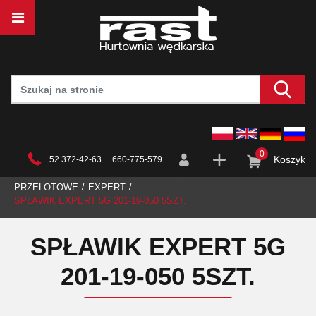
0
Koszyk
52 372-42-63 660-775-579
STRONA GŁÓWNA
HURTOWNIA
WĘDKARSTWO
SPŁAWIKI
PRZELOTOWE
EXPERT
SPŁAWIK EXPERT 5G 201-19-050 5SZT.
SPŁAWIK EXPERT 5G
201-19-050 5SZT.