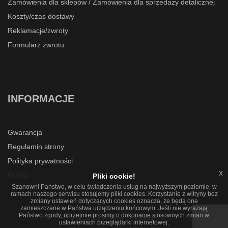
Zamówienia dla sklepów / Zamówienia dla sprzedaży detalicznej
Koszty/czas dostawy
Reklamacje/zwroty
Formularz zwrotu
INFORMACJE
Gwarancja
Regulamin strony
Polityka prywatności
x
RODO
Pliki cookie!
Szanowni Państwo, w celu świadczenia usług na najwyższym poziomie, w
ramach naszego serwisu stosujemy pliki cookies. Korzystanie z witryny bez
zmiany ustawień dotyczących cookies oznacza, że będą one
zamieszczane w Państwa urządzeniu końcowym. Jeśli nie wyrażają
Państwo zgody, uprzejmie prosimy o dokonanie stosownych zmian w
Copyright © 2019 - RASTSC
ustawieniach przeglądarki internetowej.