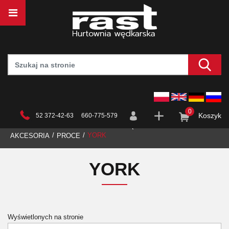
0
Koszyk
52 372-42-63 660-775-579
STRONA GŁÓWNA
HURTOWNIA
WĘDKARSTWO
YORK
AKCESORIA
PROCE
YORK
Wyświetlonych na stronie