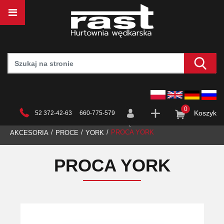
0
Koszyk
52 372-42-63 660-775-579
STRONA GŁÓWNA
HURTOWNIA
WĘDKARSTWO
PROCA YORK
AKCESORIA
PROCE
YORK
PROCA YORK