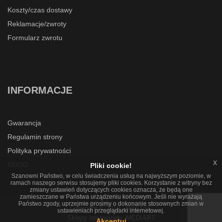
Koszty/czas dostawy
Reklamacje/zwroty
Formularz zwrotu
INFORMACJE
Gwarancja
Regulamin strony
Polityka prywatności
x
RODO
Pliki cookie!
Szanowni Państwo, w celu świadczenia usług na najwyższym poziomie, w
ramach naszego serwisu stosujemy pliki cookies. Korzystanie z witryny bez
zmiany ustawień dotyczących cookies oznacza, że będą one
zamieszczane w Państwa urządzeniu końcowym. Jeśli nie wyrażają
Państwo zgody, uprzejmie prosimy o dokonanie stosownych zmian w
Copyright © 2019 - RASTSC
ustawieniach przeglądarki internetowej.
Sklepy internetowe
: MEDIART
Akceptuj